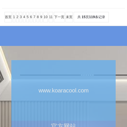
首页
1
2
3
4
5
6
7
8
9
10
11
下一页
末页
共
15
页
119
条记录
www.koaracool.com
官方网站