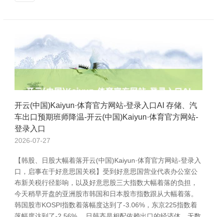
开云(中国)Kaiyun·体育官方网站-登录入口AI 存储、汽
车出口预期班师降温-开云(中国)Kaiyun·体育官方网站-
登录入口
2026-07-27
【韩股、日股大幅着落开云(中国)Kaiyun·体育官方网站-登录入
口，启事在于好意思国关税】受到好意思国营业代表办公室公
布新关税行径影响，以及好意思股三大指数大幅着落的负担，
今天稍早开盘的亚洲股市韩国和日本股市指数跟从大幅着落。
韩国股市KOSPI指数着落幅度达到了-3.06%，东京225指数着
落幅度达到了-2.56%。 日韩齐是相配依赖出口的经济体，无数