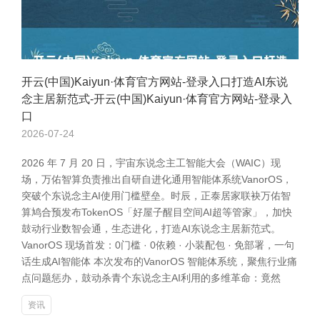
开云(中国)Kaiyun·体育官方网站-登录入口打造AI东说
念主居新范式-开云(中国)Kaiyun·体育官方网站-登录入
口
2026-07-24
2026 年 7 月 20 日，宇宙东说念主工智能大会（WAIC）现
场，万佑智算负责推出自研自进化通用智能体系统VanorOS，
突破个东说念主AI使用门槛壁垒。时辰，正泰居家联袂万佑智
算鸠合预发布TokenOS「好屋子醒目空间AI超等管家」，加快
鼓动行业数智会通，生态进化，打造AI东说念主居新范式。
VanorOS 现场首发：0门槛 · 0依赖 · 小装配包 · 免部署，一句
话生成AI智能体 本次发布的VanorOS 智能体系统，聚焦行业痛
点问题惩办，鼓动杀青个东说念主AI利用的多维革命：竟然
资讯