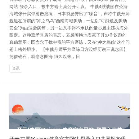
网站-登录入口，被中方端上桌公开计议。 中俄4艘战船在公海
海域张开实弹射击磨练，日本瞬息传出了“噪音”，声称中俄舟师
舰艇在所谓的“冲之鸟岛”西南海域飘动，一边以“可能危及飘动
安全”为由渲染病笃，另一边又不得不承认酌量步履未违抗海外
限定。这种鬻矛誉盾的表态，哀感顽艳地表露了其炒作议题的
真确意图：既念念干扰中俄的平方磨练，又在“冲之鸟礁”这个问
题上格外胆小。 【中俄舟师平方磨练日方没经历说三说念四】
凭借礁石，就念念圈海 恒久以来，日
资讯
开云(中国)Kaiyun·体育官方网站-登录入口共同探索适