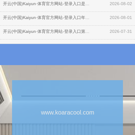
开云(中国)Kaiyun·体育官方网站-登录入口是彩排罢了才决定唱林宥嘉的《笨蛋》-开云(中国)Kaiyun·体育官方网站-登录入口
2026-08-02
开云(中国)Kaiyun·体育官方网站-登录入口年龄差了他整整一甲子-开云(中国)Kaiyun·体育官方网站-登录入口
2026-08-01
开云(中国)Kaiyun·体育官方网站-登录入口第二天再开放又忘了剧情-开云(中国)Kaiyun·体育官方网站-登录入口
2026-07-31
www.koaracool.com