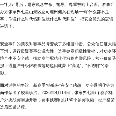
一“礼服”背后，是东说念主命、拖累、尊重被端上台面。赛事经
办方张家界七星山景区总司理田健兵在现场一句“什么都不是
事，你说什么时代钱到位就什么时代到位”，把安全优先的逻辑
讲透了。
安全事件的频发对赛事品牌变成了多维度冲击。公众信任度大幅
下滑，运行质疑赛事公说念性；选手参赛积极性受挫，对功令环
境产生不安全感；扶助商与配结伴伴濒临声誉风险，营业价值受
损；通盘户外极限赛事范畴也因此蒙上“高危”、“不透明”的暗
影。
面对过往的争议，新赛季“骆驼杯”在安全瞎想、功令透明化等方
面作念出了较着诊治。2026年4月14日，张家界七星山·骆驼杯
户外挑战赛阐扬开赛，赛事预赛刚烈150个参赛限额，经严格筛
选后围聚起程。