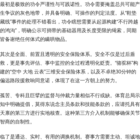
最初是极致的功令严谨性与可践诺性。功令需要掩盖总共可能产
生争议的灰色地带，并具备明确、可操作的判定法度。从“鞋垫
藏线”事件的处理不错看出，功令瞎想需要从起源构建“不行跨越
的鸿沟”，明确公示可捎带的基础器用及长度受限的绳索，同期
皆备谢绝任何体式的瞒哄物品。
其次是全面、前置且透明的安全保险体系。安全不仅是过后盾
救，更是事先评估、事中监控的全过程透明化贬责。“骆驼杯”构
建的“空中 大地 云表”三维安全保险体系，以及不卓绝30分钟的
偏远路段援救响同意诺，体现了在这一方朝上的努力。
孤苦、专科且巨擘的监督与仲裁力量相似不行或缺。体育总局示
知中明确提倡，莫得东说念主员条款和技能条款的，应请托具有
天禀的第三方进行实地核查。这种第三方介入机制能够确保关节
智商的自制性。
临了是通达、实时、有用的调换机制。赛事方需要主动、坦诚地