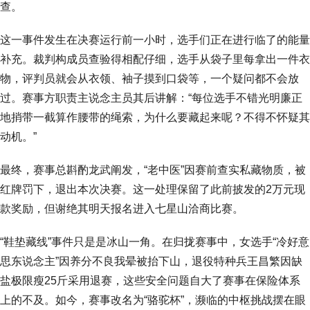
查。
这一事件发生在决赛运行前一小时，选手们正在进行临了的能量
补充。裁判构成员查验得相配仔细，选手从袋子里每拿出一件衣
物，评判员就会从衣领、袖子摸到口袋等，一个疑问都不会放
过。赛事方职责主说念主员其后讲解：“每位选手不错光明廉正
地捎带一截算作腰带的绳索，为什么要藏起来呢？不得不怀疑其
动机。”
最终，赛事总斟酌龙武阐发，“老中医”因赛前查实私藏物质，被
红牌罚下，退出本次决赛。这一处理保留了此前披发的2万元现
款奖励，但谢绝其明天报名进入七星山洽商比赛。
“鞋垫藏线”事件只是是冰山一角。在归拢赛事中，女选手“冷好意
思东说念主”因养分不良我晕被抬下山，退役特种兵王昌繁因缺
盐极限瘦25斤采用退赛，这些安全问题自大了赛事在保险体系
上的不及。如今，赛事改名为“骆驼杯”，濒临的中枢挑战摆在眼