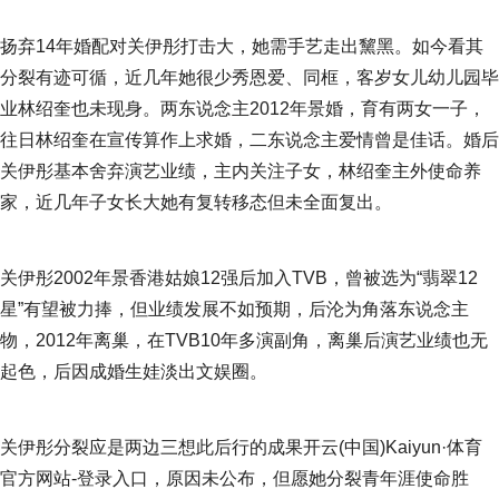
扬弃14年婚配对关伊彤打击大，她需手艺走出黧黑。如今看其
分裂有迹可循，近几年她很少秀恩爱、同框，客岁女儿幼儿园毕
业林绍奎也未现身。两东说念主2012年景婚，育有两女一子，
往日林绍奎在宣传算作上求婚，二东说念主爱情曾是佳话。婚后
关伊彤基本舍弃演艺业绩，主内关注子女，林绍奎主外使命养
家，近几年子女长大她有复转移态但未全面复出。
关伊彤2002年景香港姑娘12强后加入TVB，曾被选为“翡翠12
星”有望被力捧，但业绩发展不如预期，后沦为角落东说念主
物，2012年离巢，在TVB10年多演副角，离巢后演艺业绩也无
起色，后因成婚生娃淡出文娱圈。
关伊彤分裂应是两边三想此后行的成果开云(中国)Kaiyun·体育
官方网站-登录入口，原因未公布，但愿她分裂青年涯使命胜