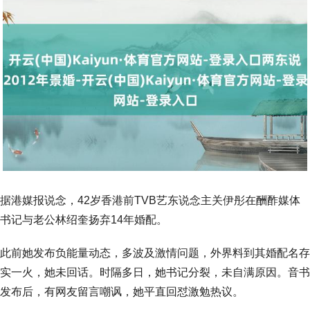
据港媒报说念，42岁香港前TVB艺东说念主关伊彤在酬酢媒体
书记与老公林绍奎扬弃14年婚配。
此前她发布负能量动态，多波及激情问题，外界料到其婚配名存
实一火，她未回话。时隔多日，她书记分裂，未自满原因。音书
发布后，有网友留言嘲讽，她平直回怼激勉热议。