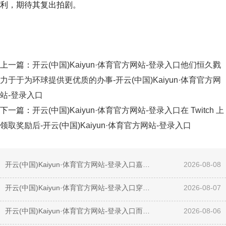
利，期待其复出拍剧。
上一篇：
开云(中国)Kaiyun·体育官方网站-登录入口他们恒久戮
力于于为环球提供更优质的办事-开云(中国)Kaiyun·体育官方网
站-登录入口
下一篇：
开云(中国)Kaiyun·体育官方网站-登录入口在 Twitch 上
领取奖励后-开云(中国)Kaiyun·体育官方网站-登录入口
开云(中国)Kaiyun·体育官方网站-登录入口嘉庆强忍悲恸简化丧仪-开云(中国)Kaiyun·体育官方网站-登录入口
2026-08-08
开云(中国)Kaiyun·体育官方网站-登录入口穿戴短西装好像白T恤配牛仔短裙-开云(中国)Kaiyun·体育官方网站-登录入口
2026-08-07
开云(中国)Kaiyun·体育官方网站-登录入口而是全部插足本年出说念二十周年寰宇巡演-开云(中国)Kaiyun·体育官方网站-登录入口
2026-08-06