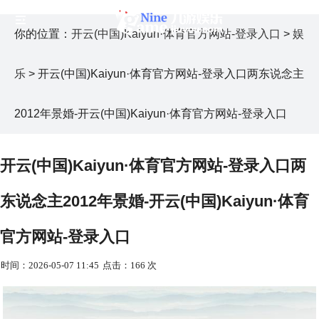
你的位置：
开云(中国)Kaiyun·体育官方网站-登录入口
>
娱
乐
> 开云(中国)Kaiyun·体育官方网站-登录入口两东说念主
2012年景婚-开云(中国)Kaiyun·体育官方网站-登录入口
开云(中国)Kaiyun·体育官方网站-登录入口两
东说念主2012年景婚-开云(中国)Kaiyun·体育
官方网站-登录入口
时间：2026-05-07 11:45
点击：166 次