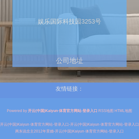
娱乐国际科技园3253号
公司地址
友情链接：
Powered by
开云(中国)Kaiyun·体育官方网站-登录入口
RSS地图
HTML地图
开云(中国)Kaiyun·体育官方网站-登录入口-开云(中国)Kaiyun·体育官方网站-登录入口
两东说念主2012年景婚-开云(中国)Kaiyun·体育官方网站-登录入口