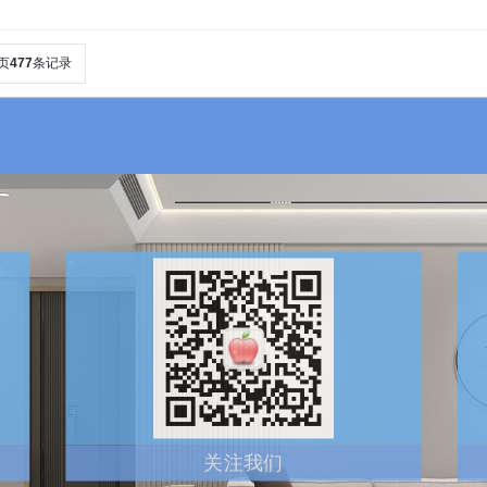
页
477
条记录
关注我们