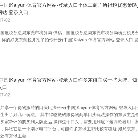
中国)Kaiyun·体育官方网站-登录入口个体工商户所得税优惠策略_东
网站-登录入口
07-02
国度税务总局东莞市税务局 供稿：国度税务总局东莞市税务局横沥税务
 你的好友东莞税务拍了拍你开云(中国)Kaiyun·体育官方网站-登录入口
中国)Kaiyun·体育官方网站-登录入口许多东谈主买一些大牌、知名
入口
07-02
共享一个得物搬砖的口头玩法开云(中国)Kaiyun·体育官方网站-登录
生出了好几种玩法。 其中得物搬砖跟得物商单口头玩法操作的东谈主是
买家释怀的购买到大牌正品 操作这个口头，需要用到底下这两款器用，莫得
了，得物它是一个潮水电商平台，可能许多东谈主都比较有狐疑 咫尺京东
么还有东谈主会