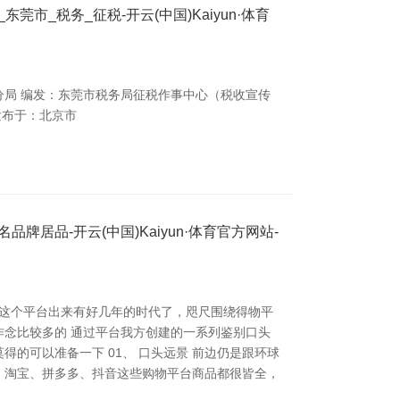
莞市_税务_征税-开云(中国)Kaiyun·体育
分局 编发：东莞市税务局征税作事中心（税收宣传
 发布于：北京市
品牌居品-开云(中国)Kaiyun·体育官方网站-
入口 这个平台出来有好几年的时代了，咫尺围绕得物平
作念比较多的 通过平台我方创建的一系列鉴别口头
的可以准备一下 01、 口头远景 前边仍是跟环球
、淘宝、拼多多、抖音这些购物平台商品都很皆全，