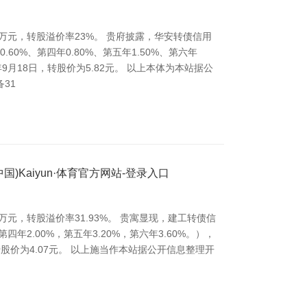
.31万元，转股溢价率23%。 贵府披露，华安转债信用
.60%、第四年0.80%、第五年1.50%、第六年
年9月18日，转股价为5.82元。 以上本体为本站据公
31
中国)Kaiyun·体育官方网站-登录入口
65万元，转股溢价率31.93%。 贵寓显现，建工转债信
第四年2.00%，第五年3.20%，第六年3.60%。），
转股价为4.07元。 以上施当作本站据公开信息整理开