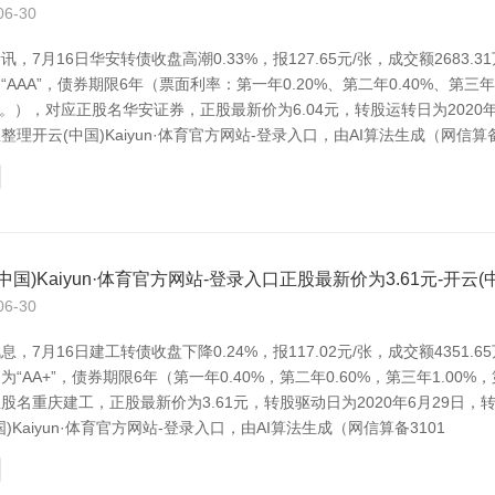
06-30
讯，7月16日华安转债收盘高潮0.33%，报127.65元/张，成交额2683
“AAA”，债券期限6年（票面利率：第一年0.20%、第二年0.40%、第三年0
0%。），对应正股名华安证券，正股最新价为6.04元，转股运转日为2020
整理开云(中国)Kaiyun·体育官方网站-登录入口，由AI算法生成（网信算备
中国)Kaiyun·体育官方网站-登录入口正股最新价为3.61元-开云(
06-30
息，7月16日建工转债收盘下降0.24%，报117.02元/张，成交额4351.
为“AA+”，债券期限6年（第一年0.40%，第二年0.60%，第三年1.00%，
股名重庆建工，正股最新价为3.61元，转股驱动日为2020年6月29日，
国)Kaiyun·体育官方网站-登录入口，由AI算法生成（网信算备3101